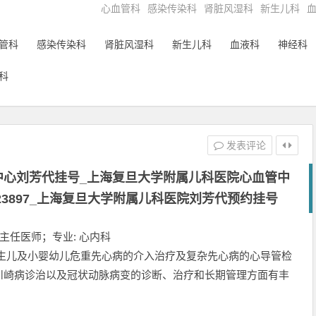
心血管科
感染传染科
肾脏风湿科
新生儿科
管科
感染传染科
肾脏风湿科
新生儿科
血液科
神经科
科
发表评论
中心刘芳代挂号_上海复旦大学附属儿科医院心血管中
623897_上海复旦大学附属儿科医院刘芳代预约挂号
 主任医师；专业: 心内科
新生儿及小婴幼儿危重先心病的介入治疗及复杂先心病的心导管检
川崎病诊治以及冠状动脉病变的诊断、治疗和长期管理方面有丰