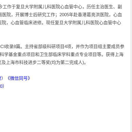
2至今工作于复旦大学附属儿科医院心血管中心，历任主治医生、副
丽医院，开展博士后研究工作；2005年赴香港葛亮洪医院，心血
儿童医院，心血管临床进修。现任复旦大学附属儿科医院心血管中心
SCI收录8篇。主持省部级科研项目4项，并作为项目组主要成员参
然科学基金重点项目和卫生部临床学科重点专业项目等。获得上海
及上海市科技进步二等奖(均为第二完成人)。
时）《微信同号》
00）