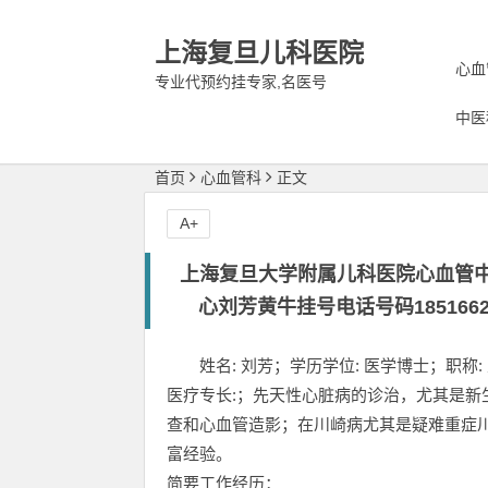
上海复旦儿科医院
心血
专业代预约挂专家,名医号
中医
首页
心血管科
正文
A+
上海复旦大学附属儿科医院心血管
心刘芳黄牛挂号电话号码18516
姓名: 刘芳；学历学位: 医学博士；职称:
医疗专长:；先天性心脏病的诊治，尤其是
查和心血管造影；在川崎病尤其是疑难重症
富经验。
简要工作经历：