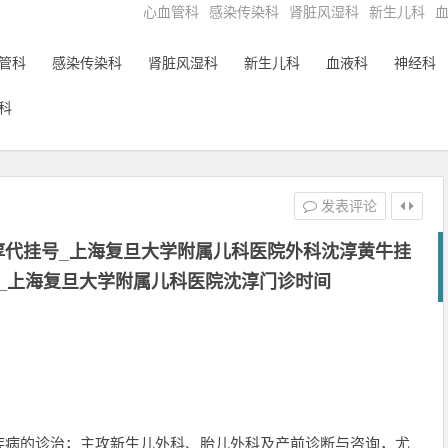
心血管科
感染传染科
肾脏风湿科
新生儿科
管科
感染传染科
肾脏风湿科
新生儿科
血液科
神经科
科
发表评论
淳代挂号_上海复旦大学附属儿科医院外科沈淳黄牛挂
897_上海复旦大学附属儿科医院沈淳门诊时间
疾病的诊治；主攻新生儿外科、胎儿外科及产前诊断与咨询，尤