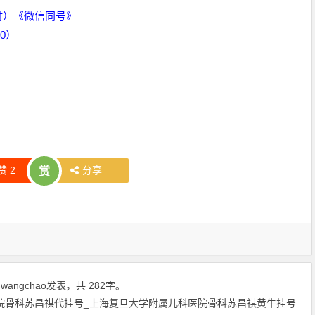
时）《微信同号》
00）
赞
2
分享
赏
由
wangchao
发表，共 282字。
院骨科苏昌祺代挂号_上海复旦大学附属儿科医院骨科苏昌祺黄牛挂号