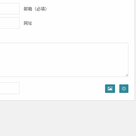
邮箱（必填）
网址
Copyright © 扫一扫二维码预约更快捷 版权所有翻版必究.
欢迎大家访问上海儿科代预约挂号网，诚信服务。为你省事，省心，省力