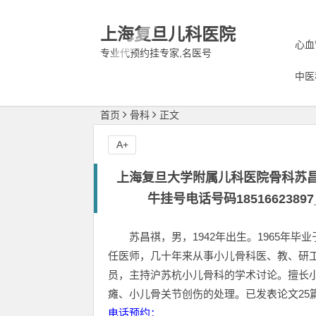
上海复旦儿科医院
心血
专业代预约挂专家,名医号
中医
首页
骨科
正文
A+
上海复旦大学附属儿科医院骨科苏
牛挂号电话号码18516623
苏昌祺，男，1942年出生。1965年
任医师，几十年来从事小儿骨科医、教、研
员，主持沪苏杭小儿骨科的学术讨论。擅长
瘫、小儿骨关节创伤的处理。已发表论文25
电话预约：