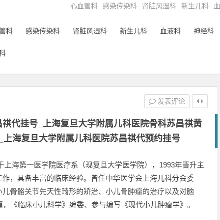
心血管科
感染传染科
肾脏风湿科
新生儿科
管科
感染传染科
肾脏风湿科
新生儿科
血液科
神经科
科
发表评论
昌祺代挂号_上海复旦大学附属儿科医院骨科苏昌祺黄
897_上海复旦大学附属儿科医院苏昌祺代预约挂号
毕业于上海第一医学院医疗系（现复旦大学医学院），1993年晋升主
工作，具备丰富的临床经验。曾任中华医学会上海儿科分会委
小儿骨骼关节先天性畸形的矫治、小儿骨肿瘤的治疗以及对脑
篇，《临床小儿科学》编委、参与编写《现代小儿肿瘤学》。