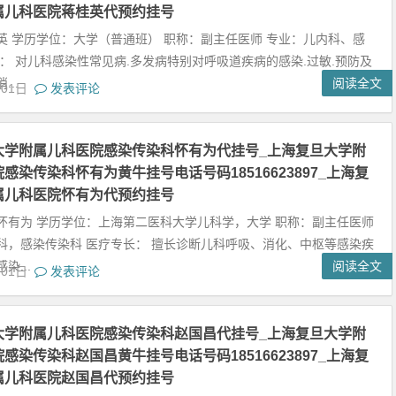
属儿科医院蒋桂英代预约挂号
英 学历学位：大学（普通班） 职称：副主任医师 专业：儿内科、感
长： 对儿科感染性常见病.多发病特别对呼吸道疾病的感染.过敏.预防及
..
阅读全文
月01日
发表评论
大学附属儿科医院感染传染科怀有为代挂号_上海复旦大学附
感染传染科怀有为黄牛挂号电话号码18516623897_上海复
属儿科医院怀有为代预约挂号
怀有为 学历学位：上海第二医科大学儿科学，大学 职称：副主任医师
科，感染传染科 医疗专长： 擅长诊断儿科呼吸、消化、中枢等感染疾
染...
阅读全文
月01日
发表评论
大学附属儿科医院感染传染科赵国昌代挂号_上海复旦大学附
感染传染科赵国昌黄牛挂号电话号码18516623897_上海复
属儿科医院赵国昌代预约挂号