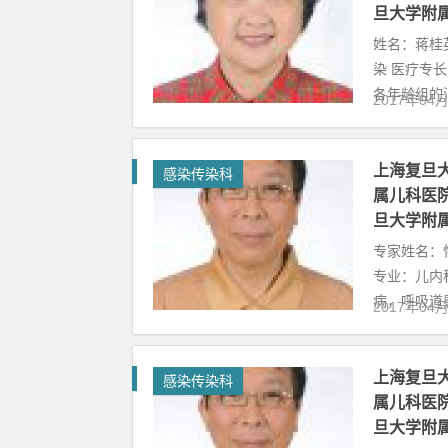
旦大学附
姓名：蒋桂
染 医疗专
各年龄组的消.
2017年04
上海复旦
感染传染科
属儿科医院
旦大学附
专家姓名：
专业：儿内
病，呼吸道感
2017年04
上海复旦
感染传染科
属儿科医院
旦大学附