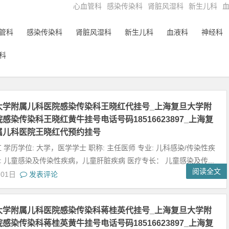
心血管科
感染传染科
肾脏风湿科
新生儿科
管科
感染传染科
肾脏风湿科
新生儿科
血液科
神经科
科
大学附属儿科医院感染传染科王晓红代挂号_上海复旦大学附
感染传染科王晓红黄牛挂号电话号码18516623897_上海复
属儿科医院王晓红代预约挂号
红 学历学位: 大学，医学学士 职称: 主任医师 专业: 儿科感染/传染性疾
: 儿童感染及传染性疾病，儿童肝脏疾病 医疗专长： 儿童感染及传...
阅读全文
月01日
发表评论
大学附属儿科医院感染传染科蒋桂英代挂号_上海复旦大学附
感染传染科蒋桂英黄牛挂号电话号码18516623897_上海复