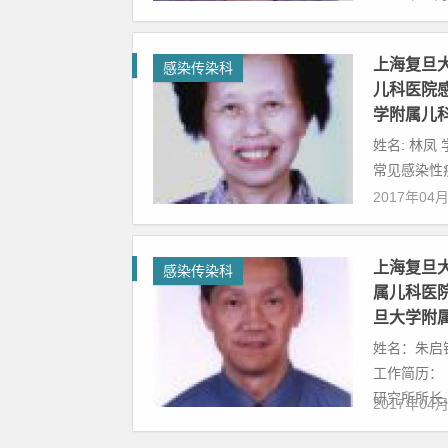
上海复旦
感染传染科
儿科医院感
学附属儿
姓名: 林凤
常见感染性疾
2017年04
上海复旦
感染传染科
属儿科医院
旦大学附
姓名：朱启
工作简历：
研究所所长、.
2017年04