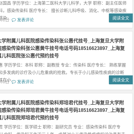
赵国昌 学历学位：上海第二医科大学儿科学，大学 职称：副主任医师
科，感染传染科 医疗专长： 擅长诊断儿科呼吸、消化、中枢等感染疾
染...
阅读全文
月01日
发表评论
大学附属儿科医院感染传染科张公惠代挂号_上海复旦大学附
感染传染科张公惠黄牛挂号电话号码18516623897_上海复
属儿科医院张公惠代预约挂号
惠 学历学位：本科 职称：副教授 专业：传染科 医疗专长： 熟练掌握
和多发病的诊疗及小儿危重病的抢救。专长于小儿感染性疾病的诊断
在小...
阅读全文
月01日
发表评论
大学附属儿科医院感染传染科郑培君代挂号_上海复旦大学附
感染传染科郑培君黄牛挂号电话号码18516623897_上海复
属儿科医院郑培君代预约挂号
君 学历学位：医学硕士 职称：副研究员 专业：感染传染科 医疗专