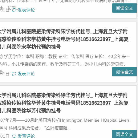
小儿内科、传染科工作近三十年，尤其对小儿传染性疾病的诊治具有丰
。长期...
阅读全文
月01日
发表评论
大学附属儿科医院感染传染科宋学枋代挂号_上海复旦大学附
感染传染科宋学枋黄牛挂号电话号码18516623897_上海复
属儿科医院宋学枋代预约挂号
 学历学位：本科 职称：教授 专业：传染科 医疗专长： 40余年来一
内科，小儿传染病的医疗、教学及科研工作。对小儿内科的常见病、
，...
阅读全文
月01日
发表评论
大学附属儿科医院感染传染科徐华芳代挂号_上海复旦大学附
感染传染科徐华芳黄牛挂号电话号码18516623897_上海复
属儿科医院徐华芳代预约挂号
7年7月——10月赴美国洛杉机Hnmtington Memiae HOspital Liven
问学习 科研成果及论著： “乙肝疫苗阻...
阅读全文
月01日
发表评论