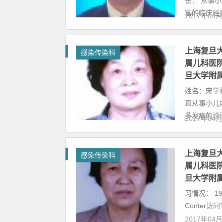
长： 从事
富的临床经验
2017年04
上海复旦
感染传染科
属儿科医院
旦大学附
姓名：宋学枋
直从事小儿
多发病的诊治
2017年04
上海复旦
感染传染科
属儿科医院
旦大学附
习情况： 198
Conter访
2017年04