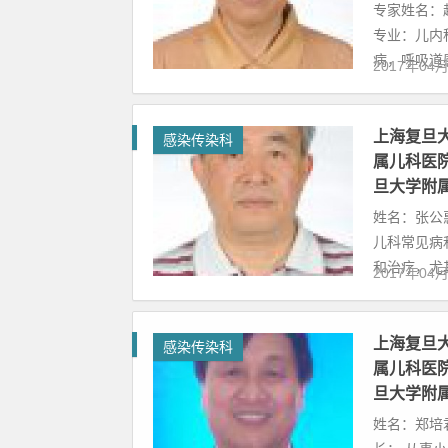
专家姓名：
专业：儿内
病，呼吸道感
2017年04
上海复旦
感染传染科
属儿科医院
旦大学附
姓名：张公
儿科常见病
和治疗，尤其
2017年04
上海复旦
感染传染科
属儿科医院
旦大学附
姓名：郑培