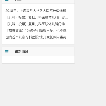
2018年，上海复旦大学各大医院放假通知
【儿科 · 投票】复旦儿科医联体儿科门诊抗菌药物科学化管理
【儿科 · 投票】复旦儿科医联体儿科门诊抗菌药物科学化管理
【慈善故事】“为孩子们做得再多，也不算多！”
国内首个儿童专科医院“患儿家长顾问委员会”成立 ——儿科医院“关注患儿就医体验” 第3个三年行动计划启动
最新消息